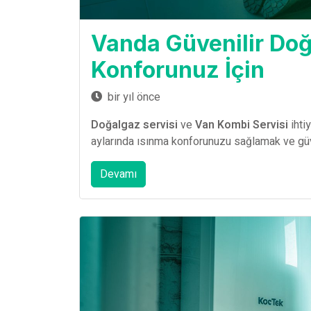
Vanda Güvenilir Doğ
Konforunuz İçin
bir yıl önce
Doğalgaz servisi
ve
Van Kombi Servisi
ihti
aylarında ısınma konforunuzu sağlamak ve güve
Devamı