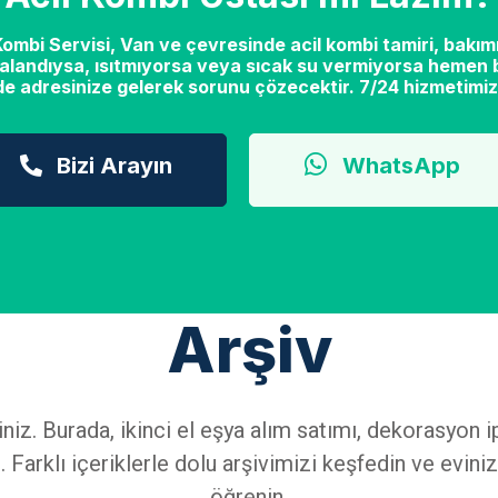
mbi Servisi, Van ve çevresinde acil kombi tamiri, bakımı
alandıysa, ısıtmıyorsa veya sıcak su vermiyorsa hemen b
de adresinize gelerek sorunu çözecektir. 7/24 hizmetimiz
Bizi Arayın
WhatsApp
Arşiv
iniz. Burada, ikinci el eşya alım satımı, dekorasyo
 Farklı içeriklerle dolu arşivimizi keşfedin ve eviniz
öğrenin.