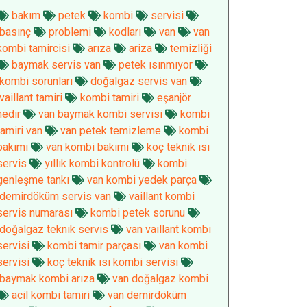
bakım
petek
kombi
servisi
basınç
problemi
kodları
van
van
kombi tamircisi
arıza
ariza
temizliği
baymak servis van
petek ısınmıyor
kombi sorunları
doğalgaz servis van
vaillant tamiri
kombi tamiri
eşanjör
nedir
van baymak kombi servisi
kombi
tamiri van
van petek temizleme
kombi
bakımı
van kombi bakımı
koç teknik ısı
servis
yıllık kombi kontrolü
kombi
genleşme tankı
van kombi yedek parça
demirdöküm servis van
vaillant kombi
servis numarası
kombi petek sorunu
doğalgaz teknik servis
van vaillant kombi
servisi
kombi tamir parçası
van kombi
servisi
koç teknik ısı kombi servisi
baymak kombi arıza
van doğalgaz kombi
acil kombi tamiri
van demirdöküm