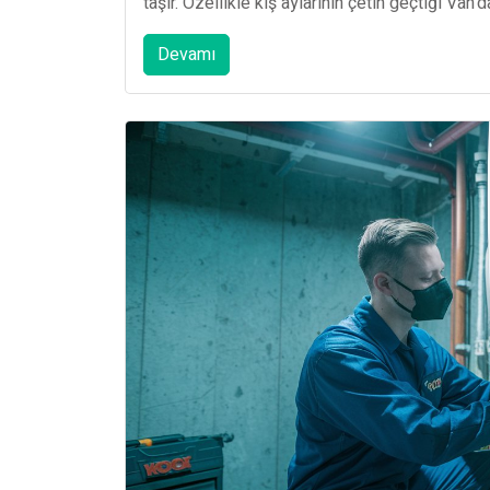
taşır. Özellikle kış aylarının çetin geçtiği Van'd
Devamı