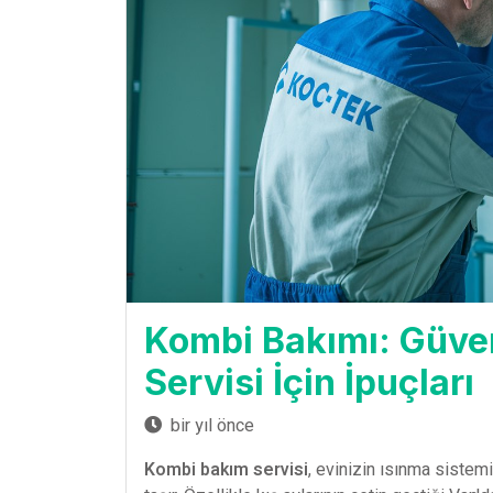
Kombi Bakımı: Güven
Servisi İçin İpuçları
bir yıl önce
Kombi bakım servisi
, evinizin ısınma sistem