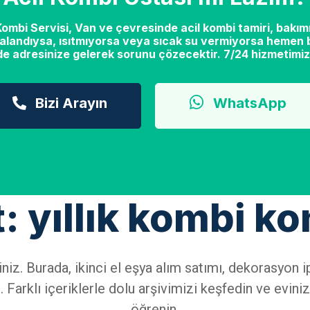
mbi Servisi, Van ve çevresinde acil kombi tamiri, bakımı
alandıysa, ısıtmıyorsa veya sıcak su vermiyorsa hemen b
de adresinize gelerek sorunu çözecektir. 7/24 hizmetimiz
Bizi Arayın
WhatsApp
t: yıllık kombi ko
iniz. Burada, ikinci el eşya alım satımı, dekorasyo
 Farklı içeriklerle dolu arşivimizi keşfedin ve eviniz
öğrenin.