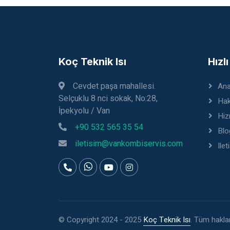
Koç Teknik Isı
Hızl
Cevdet paşa mahallesi.
Ana
Selçuklu 8 nci sokak, No:28,
Hak
İpekyolu / Van
Hiz
+90 532 565 35 54
Blo
iletisim@vankombiservis.com
Ilet
© Copyright 2024 - 2025
Koç Teknik Isı
. Tüm hakları