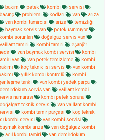
bakım
petek
kombi
servisi
basınç
problemi
kodları
van
arıza
van kombi tamircisi
ariza
temizliği
baymak servis van
petek ısınmıyor
kombi sorunları
doğalgaz servis van
vaillant tamiri
kombi tamiri
eşanjör
nedir
van baymak kombi servisi
kombi
tamiri van
van petek temizleme
kombi
bakımı
koç teknik ısı servis
van kombi
bakımı
yıllık kombi kontrolü
kombi
genleşme tankı
van kombi yedek parça
demirdöküm servis van
vaillant kombi
servis numarası
kombi petek sorunu
doğalgaz teknik servis
van vaillant kombi
servisi
kombi tamir parçası
koç teknik
ısı kombi servisi
van kombi servisi
baymak kombi arıza
van doğalgaz kombi
acil kombi tamiri
van demirdöküm