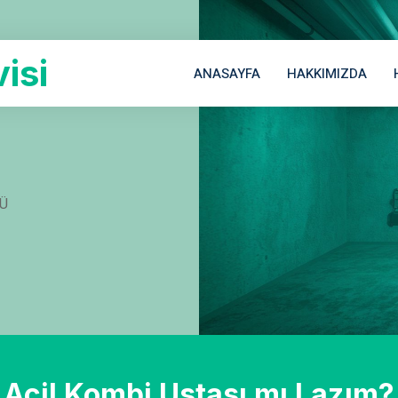
isi
ANASAYFA
HAKKIMIZDA
LÜ
Acil Kombi Ustası mı Lazım?