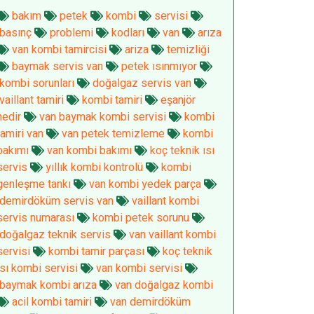
bakım
petek
kombi
servisi
basınç
problemi
kodları
van
arıza
van kombi tamircisi
ariza
temizliği
baymak servis van
petek ısınmıyor
kombi sorunları
doğalgaz servis van
vaillant tamiri
kombi tamiri
eşanjör
nedir
van baymak kombi servisi
kombi
tamiri van
van petek temizleme
kombi
bakımı
van kombi bakımı
koç teknik ısı
servis
yıllık kombi kontrolü
kombi
genleşme tankı
van kombi yedek parça
demirdöküm servis van
vaillant kombi
servis numarası
kombi petek sorunu
doğalgaz teknik servis
van vaillant kombi
servisi
kombi tamir parçası
koç teknik
ısı kombi servisi
van kombi servisi
baymak kombi arıza
van doğalgaz kombi
acil kombi tamiri
van demirdöküm