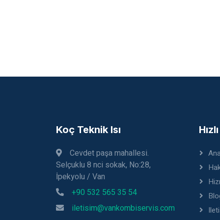
Koç Teknik Isı
Hızl
Cevdet paşa mahallesi.
Ana
Selçuklu 8 nci sokak, No:28,
Hak
İpekyolu / Van
Hiz
+90 532 565 35 54
Blo
iletisim@vankombiservis.com
Ilet