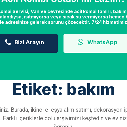
mbi Servisi, Van ve çevresinde acil kombi tamiri, bakımı
alandıysa, ısıtmıyorsa veya sıcak su vermiyorsa hemen b
de adresinize gelerek sorunu çözecektir. 7/24 hizmetimiz
Bizi Arayın
WhatsApp
Etiket: bakım
iniz. Burada, ikinci el eşya alım satımı, dekorasyo
 Farklı içeriklerle dolu arşivimizi keşfedin ve eviniz
öğrenin.