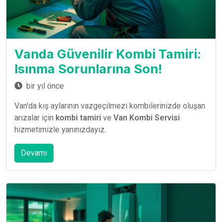
Vanda Güvenilir Kombi Tamiri:
Isınma Sorunlarına Son!
bir yıl önce
Van'da kış aylarının vazgeçilmezi kombilerinizde oluşan
arızalar için
kombi tamiri
ve
Van Kombi Servisi
hizmetimizle yanınızdayız.
Devamı