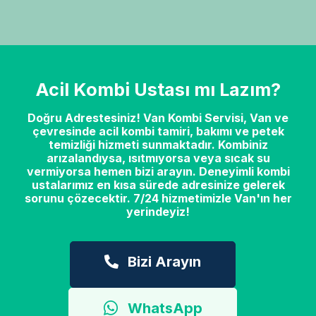
Acil Kombi Ustası mı Lazım?
Doğru Adrestesiniz! Van Kombi Servisi, Van ve
çevresinde acil kombi tamiri, bakımı ve petek
temizliği hizmeti sunmaktadır. Kombiniz
arızalandıysa, ısıtmıyorsa veya sıcak su
vermiyorsa hemen bizi arayın. Deneyimli kombi
ustalarımız en kısa sürede adresinize gelerek
sorunu çözecektir. 7/24 hizmetimizle Van'ın her
yerindeyiz!
Bizi Arayın
WhatsApp