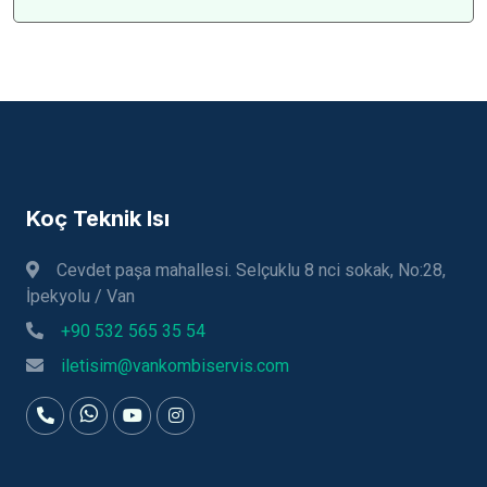
Koç Teknik Isı
Cevdet paşa mahallesi. Selçuklu 8 nci sokak, No:28,
İpekyolu / Van
+90 532 565 35 54
iletisim@vankombiservis.com