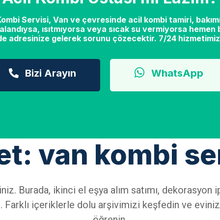
mbi Servisi, Van ve çevresinde acil kombi tamiri, bakımı
alandıysa, ısıtmıyorsa veya sıcak su vermiyorsa hemen b
de adresinize gelerek sorunu çözecektir. 7/24 hizmetimiz
Bizi Arayın
WhatsApp
et: van kombi se
iniz. Burada, ikinci el eşya alım satımı, dekorasyo
 Farklı içeriklerle dolu arşivimizi keşfedin ve eviniz
öğrenin.