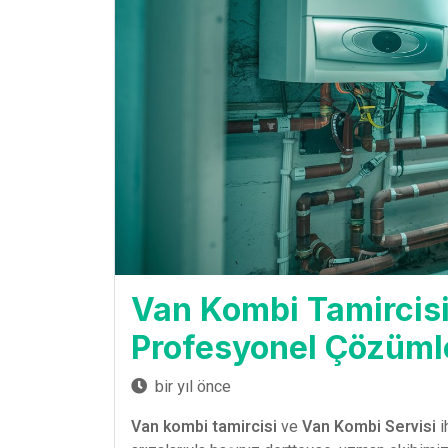
Van Kombi Tamircisi:
Profesyonel Çözüml
bir yıl önce
Van kombi tamircisi
ve
Van Kombi Servisi
i