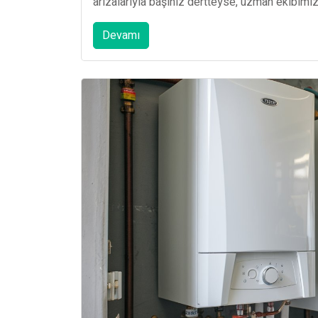
arızalarıyla başınız dertteyse, uzman ekibimiz
Devamı