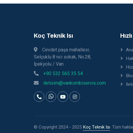
Koç Teknik Isı
Hızl
Cevdet paşa mahallesi.
Ana
Selçuklu 8 nci sokak, No:28,
Hak
İpekyolu / Van
Hiz
+90 532 565 35 54
Blo
iletisim@vankombiservis.com
Ilet
© Copyright 2024 - 2025
Koç Teknik Isı
. Tüm hakları