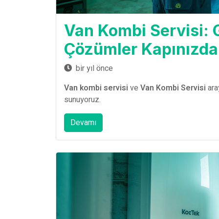
Van Kombi Servisi: G
Çözümler Kapınızda
bir yıl önce
Van kombi servisi
ve
Van Kombi Servisi
ara
sunuyoruz.
Devamı