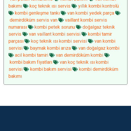
bakımı
koç teknik ısı servis
yıllık kombi kontrolü
kombi genleşme tankı
van kombi yedek parça
demirdöküm servis van
vaillant kombi servis
numarası
kombi petek sorunu
doğalgaz teknik
servis
van vaillant kombi servisi
kombi tamir
parçası
koç teknik ısı kombi servisi
van kombi
servisi
baymak kombi arıza
van doğalgaz kombi
acil kombi tamiri
van demirdöküm kombi
kombi bakım fiyatları
van koç teknik ısı kombi
servisi
kombi bakım servisi
kombi demirdöküm
bakımı