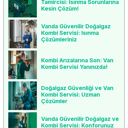
Tamircisi: Isınma Sorunlarına
Kesin Çözüm!
Vanda Güvenilir Doğalgaz
Kombi Servisi: Isınma
Çözümleriniz
Kombi Arızalarına Son: Van
Kombi Servisi Yanınızda!
Doğalgaz Güvenliği ve Van
Kombi Servisi: Uzman
Çözümler
Vanda Güvenilir Doğalgaz ve
Kombi Servisi: Konforunuz