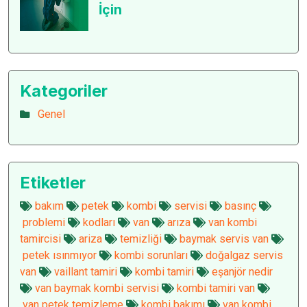
İçin
Kategoriler
Genel
Etiketler
bakım
petek
kombi
servisi
basınç
problemi
kodları
van
arıza
van kombi
tamircisi
ariza
temizliği
baymak servis van
petek ısınmıyor
kombi sorunları
doğalgaz servis
van
vaillant tamiri
kombi tamiri
eşanjör nedir
van baymak kombi servisi
kombi tamiri van
van petek temizleme
kombi bakımı
van kombi