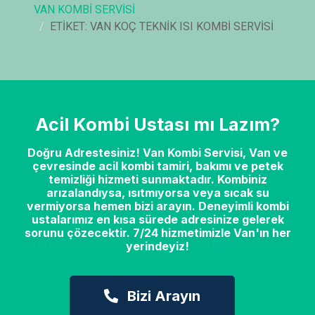
VAN KOMBI SERVISI
ETIKET: VAN KOÇ TEKNIK ISI KOMBI SERVISI
Acil Kombi Ustası mı Lazım?
Doğru Adrestesiniz! Van Kombi Servisi, Van ve
çevresinde acil kombi tamiri, bakımı ve petek
temizliği hizmeti sunmaktadır. Kombiniz
arızalandıysa, ısıtmıyorsa veya sıcak su
vermiyorsa hemen bizi arayın. Deneyimli kombi
ustalarımız en kısa sürede adresinize gelerek
sorunu çözecektir. 7/24 hizmetimizle Van'ın her
yerindeyiz!
Bizi Arayın