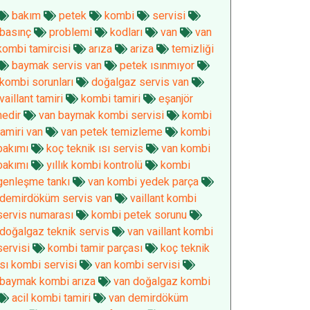
bakım
petek
kombi
servisi
basınç
problemi
kodları
van
van
kombi tamircisi
arıza
ariza
temizliği
baymak servis van
petek ısınmıyor
kombi sorunları
doğalgaz servis van
vaillant tamiri
kombi tamiri
eşanjör
nedir
van baymak kombi servisi
kombi
tamiri van
van petek temizleme
kombi
bakımı
koç teknik ısı servis
van kombi
bakımı
yıllık kombi kontrolü
kombi
genleşme tankı
van kombi yedek parça
demirdöküm servis van
vaillant kombi
servis numarası
kombi petek sorunu
doğalgaz teknik servis
van vaillant kombi
servisi
kombi tamir parçası
koç teknik
ısı kombi servisi
van kombi servisi
baymak kombi arıza
van doğalgaz kombi
acil kombi tamiri
van demirdöküm