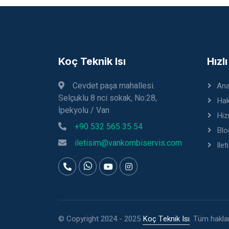
Koç Teknik Isı
Hızl
Cevdet paşa mahallesi.
Ana
Selçuklu 8 nci sokak, No:28,
Hak
İpekyolu / Van
Hiz
+90 532 565 35 54
Blo
iletisim@vankombiservis.com
Ilet
© Copyright 2024 - 2025
Koç Teknik Isı
. Tüm hakları