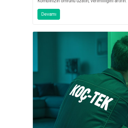
Kombinizin ömrünü uzatın, verimliliğini artırın.
Devamı