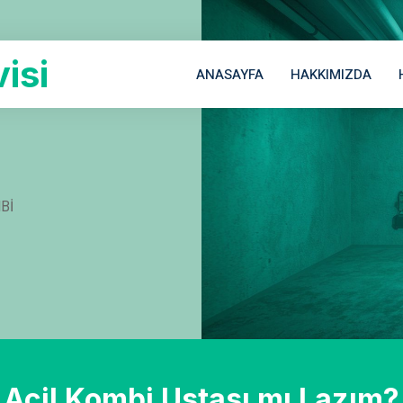
isi
ANASAYFA
HAKKIMIZDA
BI
Acil Kombi Ustası mı Lazım?