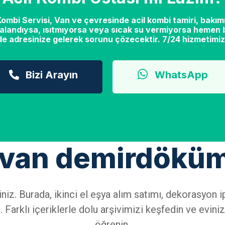
mbi Servisi, Van ve çevresinde acil kombi tamiri, bakımı
alandıysa, ısıtmıyorsa veya sıcak su vermiyorsa hemen b
de adresinize gelerek sorunu çözecektir. 7/24 hizmetimiz
Bizi Arayın
WhatsApp
: van demirdökü
iniz. Burada, ikinci el eşya alım satımı, dekorasyo
 Farklı içeriklerle dolu arşivimizi keşfedin ve eviniz
öğrenin.